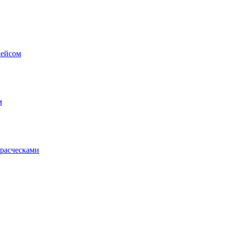
кейсом
м
 расческами