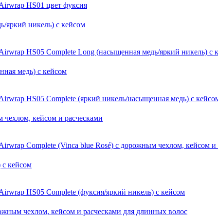
Airwrap HS01 цвет фуксия
Airwrap HS05 Complete Long (насыщенная медь/яркий никель) с 
Airwrap HS05 Complete (яркий никель/насыщенная медь) с кейсо
Airwrap Complete (Vinca blue Rosé) с дорожным чехлом, кейсом и
Airwrap HS05 Complete (фуксия/яркий никель) с кейсом