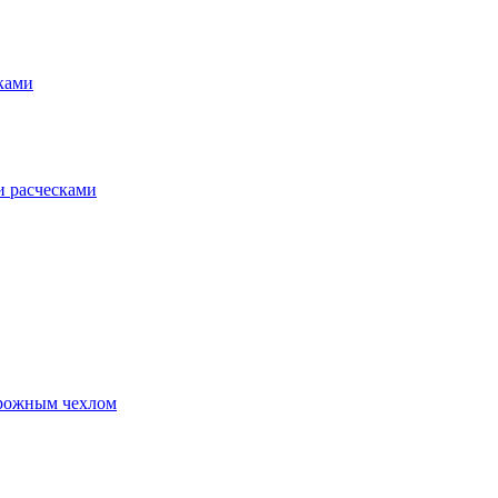
сками
и расческами
орожным чехлом