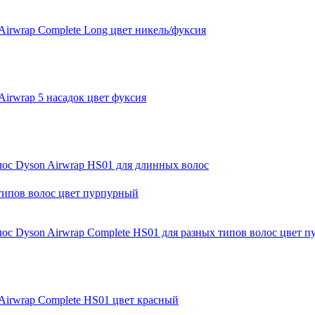
Airwrap Complete Long цвет никель/фуксия
Airwrap 5 насадок цвет фуксия
лос Dyson Airwrap HS01 для длинных волос
лос Dyson Airwrap Complete HS01 для разных типов волос цвет 
Airwrap Complete HS01 цвет красный