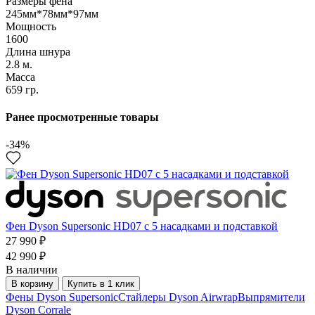
Размеры фена
245мм*78мм*97мм
Мощность
1600
Длина шнура
2.8 м.
Масса
659 гр.
Ранее просмотренные товары
-34%
Фен Dyson Supersonic HD07 с 5 насадками и подставкой
27 990 ₽
42 990 ₽
В наличии
В корзину
Купить в 1 клик
Фены Dyson Supersonic
Стайлеры Dyson Airwrap
Выпрямители
Dyson Corrale