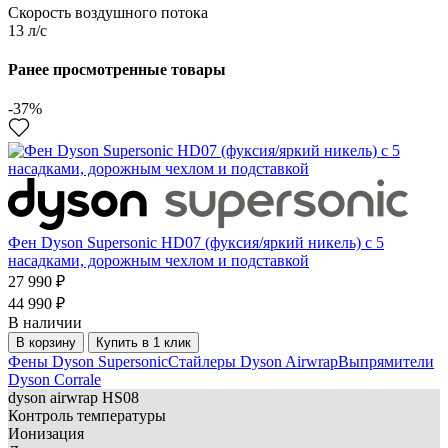
Скорость воздушного потока
13 л/с
Ранее просмотренные товары
-37%
Фен Dyson Supersonic HD07 (фуксия/яркий никель) с 5
насадками, дорожным чехлом и подставкой
27 990 ₽
44 990 ₽
В наличии
В корзину
Купить в 1 клик
Фены Dyson Supersonic
Стайлеры Dyson Airwrap
Выпрямители
Dyson Corrale
dyson
airwrap HS08
Контроль температуры
Ионизация